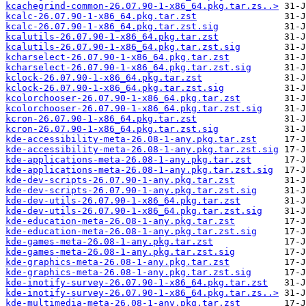
kcachegrind-common-26.07.90-1-x86_64.pkg.tar.zs..>
kcalc-26.07.90-1-x86_64.pkg.tar.zst
kcalc-26.07.90-1-x86_64.pkg.tar.zst.sig
kcalutils-26.07.90-1-x86_64.pkg.tar.zst
kcalutils-26.07.90-1-x86_64.pkg.tar.zst.sig
kcharselect-26.07.90-1-x86_64.pkg.tar.zst
kcharselect-26.07.90-1-x86_64.pkg.tar.zst.sig
kclock-26.07.90-1-x86_64.pkg.tar.zst
kclock-26.07.90-1-x86_64.pkg.tar.zst.sig
kcolorchooser-26.07.90-1-x86_64.pkg.tar.zst
kcolorchooser-26.07.90-1-x86_64.pkg.tar.zst.sig
kcron-26.07.90-1-x86_64.pkg.tar.zst
kcron-26.07.90-1-x86_64.pkg.tar.zst.sig
kde-accessibility-meta-26.08-1-any.pkg.tar.zst
kde-accessibility-meta-26.08-1-any.pkg.tar.zst.sig
kde-applications-meta-26.08-1-any.pkg.tar.zst
kde-applications-meta-26.08-1-any.pkg.tar.zst.sig
kde-dev-scripts-26.07.90-1-any.pkg.tar.zst
kde-dev-scripts-26.07.90-1-any.pkg.tar.zst.sig
kde-dev-utils-26.07.90-1-x86_64.pkg.tar.zst
kde-dev-utils-26.07.90-1-x86_64.pkg.tar.zst.sig
kde-education-meta-26.08-1-any.pkg.tar.zst
kde-education-meta-26.08-1-any.pkg.tar.zst.sig
kde-games-meta-26.08-1-any.pkg.tar.zst
kde-games-meta-26.08-1-any.pkg.tar.zst.sig
kde-graphics-meta-26.08-1-any.pkg.tar.zst
kde-graphics-meta-26.08-1-any.pkg.tar.zst.sig
kde-inotify-survey-26.07.90-1-x86_64.pkg.tar.zst
kde-inotify-survey-26.07.90-1-x86_64.pkg.tar.zs..>
kde-multimedia-meta-26.08-1-any.pkg.tar.zst