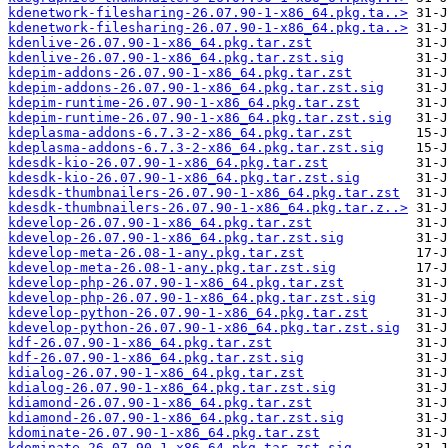
kdenetwork-filesharing-26.07.90-1-x86_64.pkg.ta..>
kdenetwork-filesharing-26.07.90-1-x86_64.pkg.ta..>
kdenlive-26.07.90-1-x86_64.pkg.tar.zst
kdenlive-26.07.90-1-x86_64.pkg.tar.zst.sig
kdepim-addons-26.07.90-1-x86_64.pkg.tar.zst
kdepim-addons-26.07.90-1-x86_64.pkg.tar.zst.sig
kdepim-runtime-26.07.90-1-x86_64.pkg.tar.zst
kdepim-runtime-26.07.90-1-x86_64.pkg.tar.zst.sig
kdeplasma-addons-6.7.3-2-x86_64.pkg.tar.zst
kdeplasma-addons-6.7.3-2-x86_64.pkg.tar.zst.sig
kdesdk-kio-26.07.90-1-x86_64.pkg.tar.zst
kdesdk-kio-26.07.90-1-x86_64.pkg.tar.zst.sig
kdesdk-thumbnailers-26.07.90-1-x86_64.pkg.tar.zst
kdesdk-thumbnailers-26.07.90-1-x86_64.pkg.tar.z..>
kdevelop-26.07.90-1-x86_64.pkg.tar.zst
kdevelop-26.07.90-1-x86_64.pkg.tar.zst.sig
kdevelop-meta-26.08-1-any.pkg.tar.zst
kdevelop-meta-26.08-1-any.pkg.tar.zst.sig
kdevelop-php-26.07.90-1-x86_64.pkg.tar.zst
kdevelop-php-26.07.90-1-x86_64.pkg.tar.zst.sig
kdevelop-python-26.07.90-1-x86_64.pkg.tar.zst
kdevelop-python-26.07.90-1-x86_64.pkg.tar.zst.sig
kdf-26.07.90-1-x86_64.pkg.tar.zst
kdf-26.07.90-1-x86_64.pkg.tar.zst.sig
kdialog-26.07.90-1-x86_64.pkg.tar.zst
kdialog-26.07.90-1-x86_64.pkg.tar.zst.sig
kdiamond-26.07.90-1-x86_64.pkg.tar.zst
kdiamond-26.07.90-1-x86_64.pkg.tar.zst.sig
kdominate-26.07.90-1-x86_64.pkg.tar.zst
kdominate-26.07.90-1-x86_64.pkg.tar.zst.sig