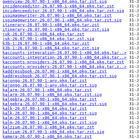
gwenview-26.07.90-1-x86_64.pkg.tar.zst.sig
incidenceeditor-26.07.90-1-x86_64.pkg.tar.zst
incidenceeditor-26.07.90-1-x86_64.pkg.tar.zst.sig
isoimagewriter-26.07.90-1-x86_64.pkg.tar.zst
isoimagewriter-26.07.90-1-x86_64.pkg.tar.zst.sig
itinerary-26.07.90-1-x86_64.pkg.tar.zst
itinerary-26.07.90-1-x86_64.pkg.tar.zst.sig
juk-26.07.90-1-x86_64.pkg.tar.zst
juk-26.07.90-1-x86_64.pkg.tar.zst.sig
k3b-1:26.07.90-1-x86_64.pkg.tar.zst
k3b-1:26.07.90-1-x86_64.pkg.tar.zst.sig
kaccounts-integration-26.07.90-1-x86_64.pkg.tar..>
kaccounts-integration-26.07.90-1-x86_64.pkg.tar..>
kaccounts-providers-26.07.90-1-x86_64.pkg.tar.zst
kaccounts-providers-26.07.90-1-x86_64.pkg.tar.z..>
kaddressbook-26.07.90-1-x86_64.pkg.tar.zst
kaddressbook-26.07.90-1-x86_64.pkg.tar.zst.sig
kajongg-26.07.90-1-any.pkg.tar.zst
kajongg-26.07.90-1-any.pkg.tar.zst.sig
kalarm-26.07.90-1-x86_64.pkg.tar.zst
kalarm-26.07.90-1-x86_64.pkg.tar.zst.sig
kalgebra-26.07.90-1-x86_64.pkg.tar.zst
kalgebra-26.07.90-1-x86_64.pkg.tar.zst.sig
kalk-26.07.90-1-x86_64.pkg.tar.zst
kalk-26.07.90-1-x86_64.pkg.tar.zst.sig
kalm-26.07.90-1-x86_64.pkg.tar.zst
kalm-26.07.90-1-x86_64.pkg.tar.zst.sig
kalzium-26.07.90-1-x86_64.pkg.tar.zst
kalzium-26.07.90-1-x86_64.pkg.tar.zst.sig
kamera-26.07.90-1-x86_64.pkg.tar.zst