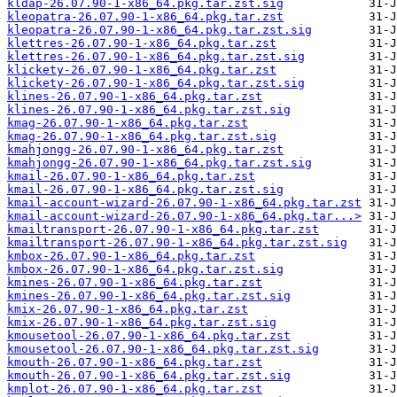
kldap-26.07.90-1-x86_64.pkg.tar.zst.sig
kleopatra-26.07.90-1-x86_64.pkg.tar.zst
kleopatra-26.07.90-1-x86_64.pkg.tar.zst.sig
klettres-26.07.90-1-x86_64.pkg.tar.zst
klettres-26.07.90-1-x86_64.pkg.tar.zst.sig
klickety-26.07.90-1-x86_64.pkg.tar.zst
klickety-26.07.90-1-x86_64.pkg.tar.zst.sig
klines-26.07.90-1-x86_64.pkg.tar.zst
klines-26.07.90-1-x86_64.pkg.tar.zst.sig
kmag-26.07.90-1-x86_64.pkg.tar.zst
kmag-26.07.90-1-x86_64.pkg.tar.zst.sig
kmahjongg-26.07.90-1-x86_64.pkg.tar.zst
kmahjongg-26.07.90-1-x86_64.pkg.tar.zst.sig
kmail-26.07.90-1-x86_64.pkg.tar.zst
kmail-26.07.90-1-x86_64.pkg.tar.zst.sig
kmail-account-wizard-26.07.90-1-x86_64.pkg.tar.zst
kmail-account-wizard-26.07.90-1-x86_64.pkg.tar...>
kmailtransport-26.07.90-1-x86_64.pkg.tar.zst
kmailtransport-26.07.90-1-x86_64.pkg.tar.zst.sig
kmbox-26.07.90-1-x86_64.pkg.tar.zst
kmbox-26.07.90-1-x86_64.pkg.tar.zst.sig
kmines-26.07.90-1-x86_64.pkg.tar.zst
kmines-26.07.90-1-x86_64.pkg.tar.zst.sig
kmix-26.07.90-1-x86_64.pkg.tar.zst
kmix-26.07.90-1-x86_64.pkg.tar.zst.sig
kmousetool-26.07.90-1-x86_64.pkg.tar.zst
kmousetool-26.07.90-1-x86_64.pkg.tar.zst.sig
kmouth-26.07.90-1-x86_64.pkg.tar.zst
kmouth-26.07.90-1-x86_64.pkg.tar.zst.sig
kmplot-26.07.90-1-x86_64.pkg.tar.zst