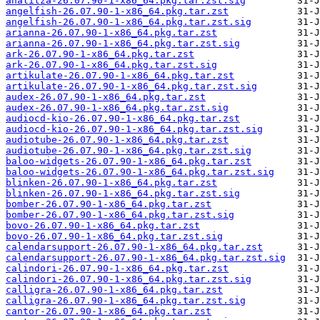
analitza-26.07.90-1-x86_64.pkg.tar.zst.sig
angelfish-26.07.90-1-x86_64.pkg.tar.zst
angelfish-26.07.90-1-x86_64.pkg.tar.zst.sig
arianna-26.07.90-1-x86_64.pkg.tar.zst
arianna-26.07.90-1-x86_64.pkg.tar.zst.sig
ark-26.07.90-1-x86_64.pkg.tar.zst
ark-26.07.90-1-x86_64.pkg.tar.zst.sig
artikulate-26.07.90-1-x86_64.pkg.tar.zst
artikulate-26.07.90-1-x86_64.pkg.tar.zst.sig
audex-26.07.90-1-x86_64.pkg.tar.zst
audex-26.07.90-1-x86_64.pkg.tar.zst.sig
audiocd-kio-26.07.90-1-x86_64.pkg.tar.zst
audiocd-kio-26.07.90-1-x86_64.pkg.tar.zst.sig
audiotube-26.07.90-1-x86_64.pkg.tar.zst
audiotube-26.07.90-1-x86_64.pkg.tar.zst.sig
baloo-widgets-26.07.90-1-x86_64.pkg.tar.zst
baloo-widgets-26.07.90-1-x86_64.pkg.tar.zst.sig
blinken-26.07.90-1-x86_64.pkg.tar.zst
blinken-26.07.90-1-x86_64.pkg.tar.zst.sig
bomber-26.07.90-1-x86_64.pkg.tar.zst
bomber-26.07.90-1-x86_64.pkg.tar.zst.sig
bovo-26.07.90-1-x86_64.pkg.tar.zst
bovo-26.07.90-1-x86_64.pkg.tar.zst.sig
calendarsupport-26.07.90-1-x86_64.pkg.tar.zst
calendarsupport-26.07.90-1-x86_64.pkg.tar.zst.sig
calindori-26.07.90-1-x86_64.pkg.tar.zst
calindori-26.07.90-1-x86_64.pkg.tar.zst.sig
calligra-26.07.90-1-x86_64.pkg.tar.zst
calligra-26.07.90-1-x86_64.pkg.tar.zst.sig
cantor-26.07.90-1-x86_64.pkg.tar.zst