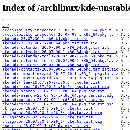
Index of /archlinux/kde-unstabl
../
accessibility-inspector-26.07.90-1-x86_64.pkg.t..>
accessibility-inspector-26.07.90-1-x86_64.pkg.t..>
akonadi-26.07.90-1-x86_64.pkg.tar.zst
akonadi-26.07.90-1-x86_64.pkg.tar.zst.sig
akonadi-calendar-26.07.90-1-x86_64.pkg.tar.zst
akonadi-calendar-26.07.90-1-x86_64.pkg.tar.zst.sig
akonadi-calendar-tools-26.07.90-1-x86_64.pkg.ta..>
akonadi-calendar-tools-26.07.90-1-x86_64.pkg.ta..>
akonadi-contacts-26.07.90-1-x86_64.pkg.tar.zst
akonadi-contacts-26.07.90-1-x86_64.pkg.tar.zst.sig
akonadi-import-wizard-26.07.90-1-x86_64.pkg.tar..>
akonadi-import-wizard-26.07.90-1-x86_64.pkg.tar..>
akonadi-mime-26.07.90-1-x86_64.pkg.tar.zst
akonadi-mime-26.07.90-1-x86_64.pkg.tar.zst.sig
akonadi-search-26.07.90-1-x86_64.pkg.tar.zst
akonadi-search-26.07.90-1-x86_64.pkg.tar.zst.sig
akonadiconsole-26.07.90-1-x86_64.pkg.tar.zst
akonadiconsole-26.07.90-1-x86_64.pkg.tar.zst.sig
akregator-26.07.90-1-x86_64.pkg.tar.zst
akregator-26.07.90-1-x86_64.pkg.tar.zst.sig
alligator-26.07.90-1-x86_64.pkg.tar.zst
alligator-26.07.90-1-x86_64.pkg.tar.zst.sig
analitza-26.07.90-1-x86_64.pkg.tar.zst