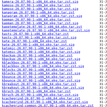
kamera-26.07.90-1-x86_64.pkg.tar.zst.sig
kamoso-26.07.90-1-x86_64.pkg.tar.zst
kamoso-26.07.90-1-x86_64.pkg.tar.zst.sig
kanagram-26.07.90-1-x86_64.pkg.tar.zst
kanagram-26.07.90-1-x86_64.pkg.tar.zst.sig
kapman-26.07.90-1-x86_64.pkg.tar.zst
kapman-26.07.90-1-x86_64.pkg.tar.zst.sig
kapptemplate-26.07.90-1-x86_64.pkg.tar.zst
kapptemplate-26.07.90-1-x86_64.pkg.tar.zst.sig
kasts-26.07.90-1-x86_64.pkg.tar.zst
kasts-26.07.90-1-x86_64.pkg.tar.zst.sig
kate-26.07.90-1-x86_64.pkg.tar.zst
kate-26.07.90-1-x86_64.pkg.tar.zst.sig
katomic-26.07.90-1-x86_64.pkg.tar.zst
katomic-26.07.90-1-x86_64.pkg.tar.zst.sig
kbackup-26.07.90-1-x86_64.pkg.tar.zst
kbackup-26.07.90-1-x86_64.pkg.tar.zst.sig
kblackbox-26.07.90-1-x86_64.pkg.tar.zst
kblackbox-26.07.90-1-x86_64.pkg.tar.zst.sig
kblocks-26.07.90-1-x86_64.pkg.tar.zst
kblocks-26.07.90-1-x86_64.pkg.tar.zst.sig
kbounce-26.07.90-1-x86_64.pkg.tar.zst
kbounce-26.07.90-1-x86_64.pkg.tar.zst.sig
kbreakout-26.07.90-1-x86_64.pkg.tar.zst
kbreakout-26.07.90-1-x86_64.pkg.tar.zst.sig
kbruch-26.07.90-1-x86_64.pkg.tar.zst
kbruch-26.07.90-1-x86_64.pkg.tar.zst.sig
kcachegrind-26.07.90-1-x86_64.pkg.tar.zst
kcachegrind-26.07.90-1-x86_64.pkg.tar.zst.sig
kcachegrind-common-26.07.90-1-x86_64.pkg.tar.zst