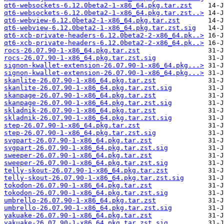
qt6-websockets-6.12.0beta2-1-x86_64.pkg.tar.zst
qt6-websockets-6.12.0beta2-1-x86_64.pkg.tar.zst..>
qt6-webview-6.12.0beta2-1-x86_64.pkg.tar.zst
qt6-webview-6.12.0beta2-1-x86_64.pkg.tar.zst.sig
qt6-xcb-private-headers-6.12.0beta2-2-x86_64.pk..>
qt6-xcb-private-headers-6.12.0beta2-2-x86_64.pk..>
rocs-26.07.90-1-x86_64.pkg.tar.zst
rocs-26.07.90-1-x86_64.pkg.tar.zst.sig
signon-kwallet-extension-26.07.90-1-x86_64.pkg...>
signon-kwallet-extension-26.07.90-1-x86_64.pkg...>
skanlite-26.07.90-1-x86_64.pkg.tar.zst
skanlite-26.07.90-1-x86_64.pkg.tar.zst.sig
skanpage-26.07.90-1-x86_64.pkg.tar.zst
skanpage-26.07.90-1-x86_64.pkg.tar.zst.sig
skladnik-26.07.90-1-x86_64.pkg.tar.zst
skladnik-26.07.90-1-x86_64.pkg.tar.zst.sig
step-26.07.90-1-x86_64.pkg.tar.zst
step-26.07.90-1-x86_64.pkg.tar.zst.sig
svgpart-26.07.90-1-x86_64.pkg.tar.zst
svgpart-26.07.90-1-x86_64.pkg.tar.zst.sig
sweeper-26.07.90-1-x86_64.pkg.tar.zst
sweeper-26.07.90-1-x86_64.pkg.tar.zst.sig
telly-skout-26.07.90-1-x86_64.pkg.tar.zst
telly-skout-26.07.90-1-x86_64.pkg.tar.zst.sig
tokodon-26.07.90-1-x86_64.pkg.tar.zst
tokodon-26.07.90-1-x86_64.pkg.tar.zst.sig
umbrello-26.07.90-1-x86_64.pkg.tar.zst
umbrello-26.07.90-1-x86_64.pkg.tar.zst.sig
yakuake-26.07.90-1-x86_64.pkg.tar.zst
yakuake-26.07.90-1-x86_64.pkg.tar.zst.sig