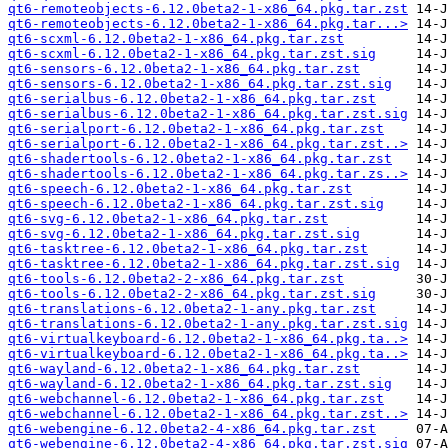
qt6-remoteobjects-6.12.0beta2-1-x86_64.pkg.tar.zst
qt6-remoteobjects-6.12.0beta2-1-x86_64.pkg.tar...>
qt6-scxml-6.12.0beta2-1-x86_64.pkg.tar.zst
qt6-scxml-6.12.0beta2-1-x86_64.pkg.tar.zst.sig
qt6-sensors-6.12.0beta2-1-x86_64.pkg.tar.zst
qt6-sensors-6.12.0beta2-1-x86_64.pkg.tar.zst.sig
qt6-serialbus-6.12.0beta2-1-x86_64.pkg.tar.zst
qt6-serialbus-6.12.0beta2-1-x86_64.pkg.tar.zst.sig
qt6-serialport-6.12.0beta2-1-x86_64.pkg.tar.zst
qt6-serialport-6.12.0beta2-1-x86_64.pkg.tar.zst..>
qt6-shadertools-6.12.0beta2-1-x86_64.pkg.tar.zst
qt6-shadertools-6.12.0beta2-1-x86_64.pkg.tar.zs..>
qt6-speech-6.12.0beta2-1-x86_64.pkg.tar.zst
qt6-speech-6.12.0beta2-1-x86_64.pkg.tar.zst.sig
qt6-svg-6.12.0beta2-1-x86_64.pkg.tar.zst
qt6-svg-6.12.0beta2-1-x86_64.pkg.tar.zst.sig
qt6-tasktree-6.12.0beta2-1-x86_64.pkg.tar.zst
qt6-tasktree-6.12.0beta2-1-x86_64.pkg.tar.zst.sig
qt6-tools-6.12.0beta2-2-x86_64.pkg.tar.zst
qt6-tools-6.12.0beta2-2-x86_64.pkg.tar.zst.sig
qt6-translations-6.12.0beta2-1-any.pkg.tar.zst
qt6-translations-6.12.0beta2-1-any.pkg.tar.zst.sig
qt6-virtualkeyboard-6.12.0beta2-1-x86_64.pkg.ta..>
qt6-virtualkeyboard-6.12.0beta2-1-x86_64.pkg.ta..>
qt6-wayland-6.12.0beta2-1-x86_64.pkg.tar.zst
qt6-wayland-6.12.0beta2-1-x86_64.pkg.tar.zst.sig
qt6-webchannel-6.12.0beta2-1-x86_64.pkg.tar.zst
qt6-webchannel-6.12.0beta2-1-x86_64.pkg.tar.zst..>
qt6-webengine-6.12.0beta2-4-x86_64.pkg.tar.zst
qt6-webengine-6.12.0beta2-4-x86_64.pkg.tar.zst.sig